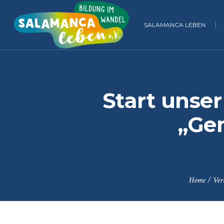
SALAMANCA LEBEN
Start unse
„Ge
Home
/
Ver