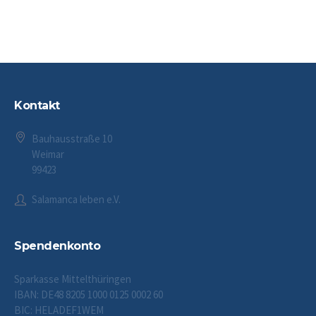
Kontakt
Bauhausstraße 10
Weimar
99423
Salamanca leben e.V.
Spendenkonto
Sparkasse Mittelthüringen
IBAN: DE48 8205 1000 0125 0002 60
BIC: HELADEF1WEM