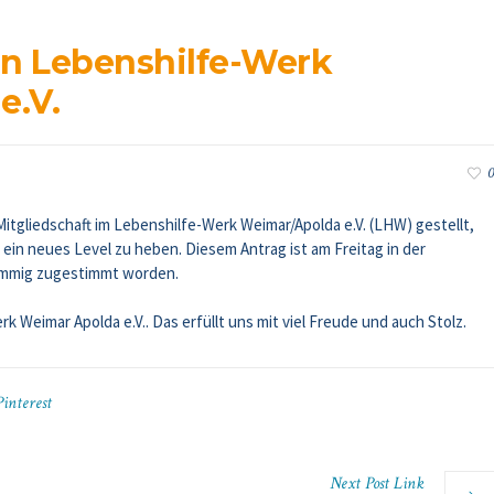
n Lebenshilfe-Werk
e.V.
0
Mitgliedschaft im Lebenshilfe-Werk Weimar/Apolda e.V. (LHW) gestellt,
 ein neues Level zu heben. Diesem Antrag ist am Freitag in der
immig zugestimmt worden
.
k Weimar Apolda e.V.. Das erfüllt uns mit viel Freude und auch Stolz.
Pinterest
Next
Post
Link