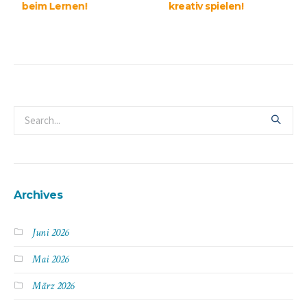
beim Lernen!
kreati
Archives
Juni 2026
Mai 2026
März 2026