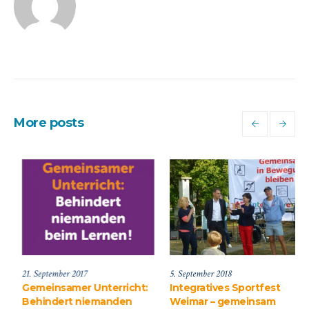
More posts
ugust 2017
21. September 2017
5. Septe
einsamer Unterricht:
Gemeinsamer Unterricht:
Integr
 alle ein Gewinn!
Behindert niemanden
Weima