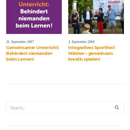
7
21. September 2017
5. September 201
mer Unterricht:
Gemeinsamer Unterricht:
Integratives
ein Gewinn!
Behindert niemanden
Weimar – g
beim Lernen!
kreativ spiel