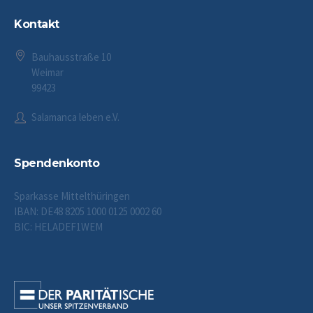
Kontakt
Bauhausstraße 10
Weimar
99423
Salamanca leben e.V.
Spendenkonto
Sparkasse Mittelthüringen
IBAN: DE48 8205 1000 0125 0002 60
BIC: HELADEF1WEM